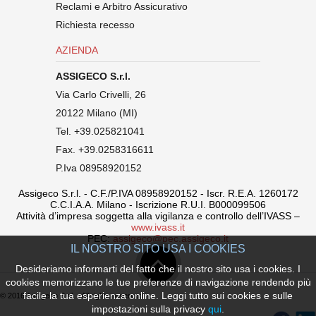
Reclami e Arbitro Assicurativo
Richiesta recesso
AZIENDA
ASSIGECO S.r.l.
Via Carlo Crivelli, 26
20122 Milano (MI)
Tel. +39.025821041
Fax. +39.0258316611
P.Iva 08958920152
Assigeco S.r.l. - C.F./P.IVA 08958920152 - Iscr. R.E.A. 1260172
C.C.I.A.A. Milano - Iscrizione R.U.I. B000099506
Attività d’impresa soggetta alla vigilanza e controllo dell’IVASS –
www.ivass.it
PEC:
assigeco@pec.assigeco.it
IL NOSTRO SITO USA I COOKIES
Desideriamo informarti del fatto che il nostro sito usa i cookies. I
cookies memorizzano le tue preferenze di navigazione rendendo più
facile la tua esperienza online. Leggi tutto sui cookies e sulle
© 2016 Assigeco S.r.l. - All rights reserved
impostazioni sulla privacy
qui
.